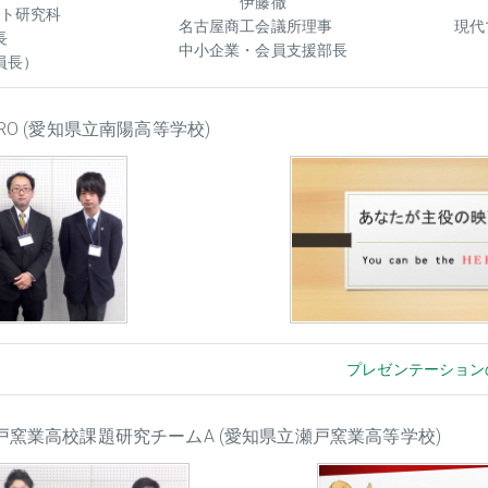
伊藤徹
ント研究科
名古屋商工会議所理事
現
科長
中小企業・会員支援部長
員長）
ERO (愛知県立南陽高等学校)
プレゼンテーション
瀬戸窯業高校課題研究チームA (愛知県立瀬戸窯業高等学校)