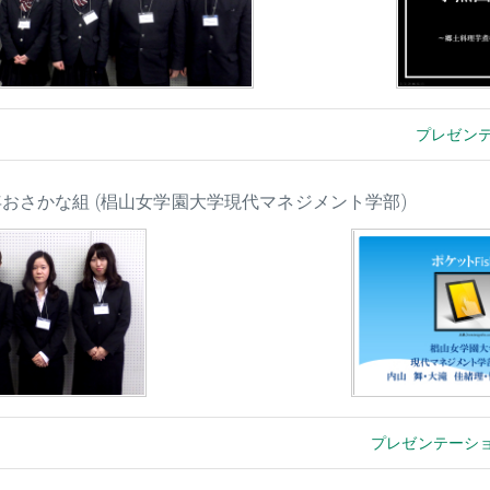
プレゼン
2年おさかな組 (椙山女学園大学現代マネジメント学部)
プレゼンテーシ