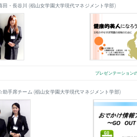
川喜田・長谷川 (椙山女学園大学現代マネジメント学部)
プレゼンテーション
脱☆助手席チーム (椙山女学園大学現代マネジメント学部)