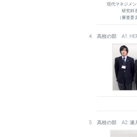
現代マネジメ
研究
（審査委
高校の部 A1: H
高校の部 A2: 